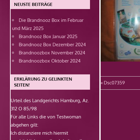
NEUSTE BEITRÄGE
Die Brandnooz Box im Februar
und März 2025
Brandnooz Box Januar 2025
Brandnooz Box Dezember 2024
Brandnoozbox November 2024
Brandnoozbox Oktober 2024
ERKLÄRUNG ZU GELINKTEN
Beitragsn
Vorheriger
Dsc07359
SEITEN!
Beitrag:
Urteil des Landgerichts Hamburg, Az.
312 O 85/98
Für alle Links die von Testwoman
abgehen gilt:
Ich distanziere mich hiermit