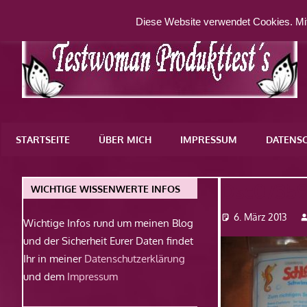
Zum
Diese Website verwendet Cookies. Mit
Inhalt
springen
Eine
weitere
STARTSEITE
ÜBER MICH
IMPRESSUM
DATENS
WordPress-
Website
Dsc0735
WICHTIGE WISSENWERTE INFOS
6. März 2013
Wichtige Infos rund um meinen Blog
und der Sicherheit Eurer Daten findet
Ihr in meiner
Datenschutzerklärung
und dem
Impressum