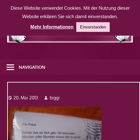
Zum
Diese Website verwendet Cookies. Mit der Nutzung dieser
Inhalt
Website erklären Sie sich damit einverstanden.
springen
Mehr Informationen
Einverstanden
Eine
weitere
NAVIGATION
WordPress-
Website
Dsc08125
20. Mai 2013
biggi