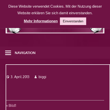
Zum
Diese Website verwendet Cookies. Mit der Nutzung dieser
Inhalt
Website erklären Sie sich damit einverstanden.
springen
Mehr Informationen
Einverstanden
Eine
weitere
NAVIGATION
WordPress-
Website
Bild1
3. April 2013
biggi
Beitragsnavigation
Vorheriger
Bild1