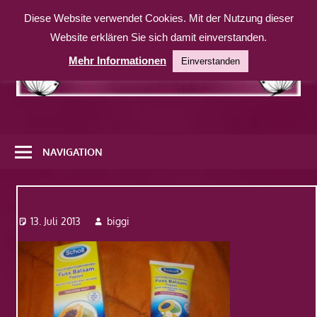
Zum
Diese Website verwendet Cookies. Mit der Nutzung dieser
Inhalt
Website erklären Sie sich damit einverstanden.
springen
Mehr Informationen
Einverstanden
Eine
weitere
NAVIGATION
WordPress-
Website
Dsc08506
13. Juli 2013
biggi