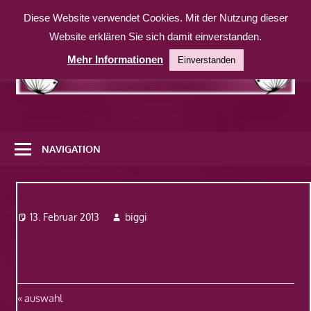
Zum
Diese Website verwendet Cookies. Mit der Nutzung dieser
Inhalt
Website erklären Sie sich damit einverstanden.
springen
Mehr Informationen
Einverstanden
Eine
weitere
NAVIGATION
WordPress-
Website
auswahl
13. Februar 2013
biggi
Beitragsnavigation
Vorheriger
auswahl