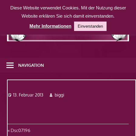
Zum
Diese Website verwendet Cookies. Mit der Nutzung dieser
Inhalt
Website erklären Sie sich damit einverstanden.
springen
Mehr Informationen
Einverstanden
Eine
weitere
NAVIGATION
WordPress-
Website
Dsc07196
13. Februar 2013
biggi
Beitragsnavigation
Vorheriger
Dsc07196