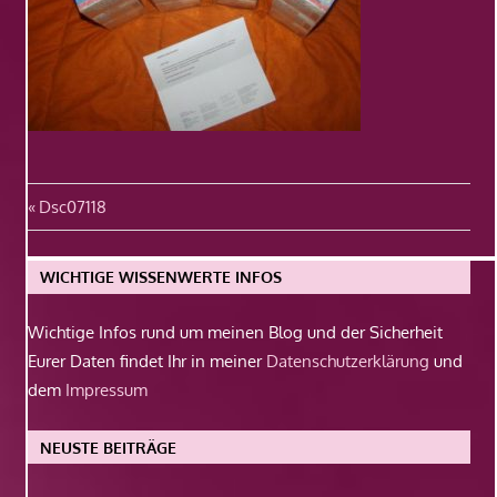
Beitragsnavigation
Vorheriger
Dsc07118
Beitrag:
WICHTIGE WISSENWERTE INFOS
Wichtige Infos rund um meinen Blog und der Sicherheit
Eurer Daten findet Ihr in meiner
Datenschutzerklärung
und
dem
Impressum
NEUSTE BEITRÄGE