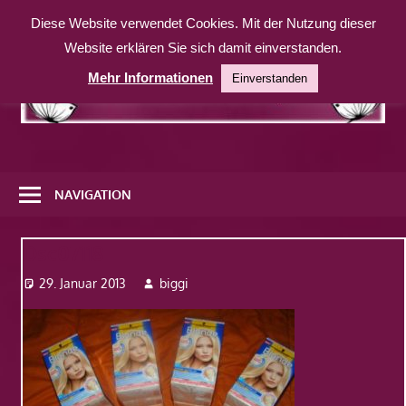
Zum
Diese Website verwendet Cookies. Mit der Nutzung dieser
Inhalt
Website erklären Sie sich damit einverstanden.
springen
Mehr Informationen
Einverstanden
Eine
weitere
NAVIGATION
WordPress-
Website
Dsc07118
29. Januar 2013
biggi