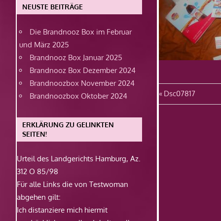
NEUSTE BEITRÄGE
Die Brandnooz Box im Februar
und März 2025
Brandnooz Box Januar 2025
Brandnooz Box Dezember 2024
Brandnoozbox November 2024
Beitragsn
Vorheriger
Dsc07817
Brandnoozbox Oktober 2024
Beitrag:
ERKLÄRUNG ZU GELINKTEN
SEITEN!
Urteil des Landgerichts Hamburg, Az.
312 O 85/98
Für alle Links die von Testwoman
abgehen gilt:
Ich distanziere mich hiermit