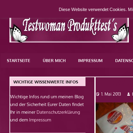
Zum
Diese Website verwendet Cookies. Mit
Inhalt
springen
Eine
weitere
STARTSEITE
ÜBER MICH
IMPRESSUM
DATENS
WordPress-
Website
Dsc07817
WICHTIGE WISSENWERTE INFOS
1. Mai 2013
Wichtige Infos rund um meinen Blog
und der Sicherheit Eurer Daten findet
Ihr in meiner
Datenschutzerklärung
und dem
Impressum