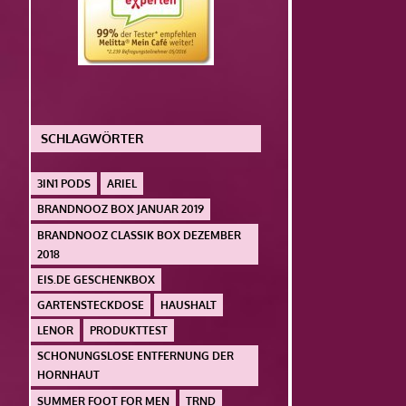
SCHLAGWÖRTER
3IN1 PODS
ARIEL
BRANDNOOZ BOX JANUAR 2019
BRANDNOOZ CLASSIK BOX DEZEMBER
2018
EIS.DE GESCHENKBOX
GARTENSTECKDOSE
HAUSHALT
LENOR
PRODUKTTEST
SCHONUNGSLOSE ENTFERNUNG DER
HORNHAUT
SUMMER FOOT FOR MEN
TRND