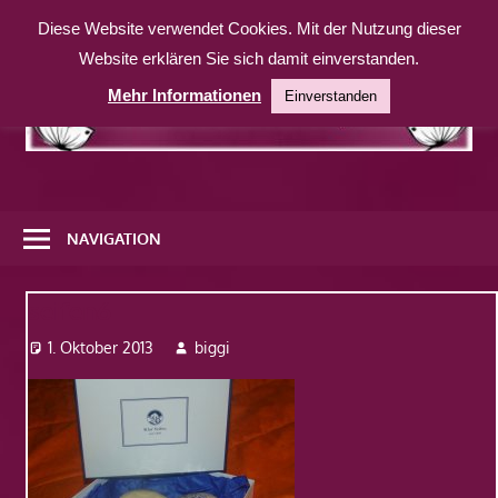
Zum
Diese Website verwendet Cookies. Mit der Nutzung dieser
Inhalt
Website erklären Sie sich damit einverstanden.
springen
Mehr Informationen
Einverstanden
Eine
weitere
NAVIGATION
WordPress-
Website
seifen6
1. Oktober 2013
biggi