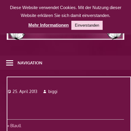
Zum
Diese Website verwendet Cookies. Mit der Nutzung dieser
Inhalt
Website erklären Sie sich damit einverstanden.
springen
Mehr Informationen
Einverstanden
Eine
weitere
NAVIGATION
WordPress-
Website
Blaull
25. April 2013
biggi
Beitragsnavigation
Vorheriger
Blaull