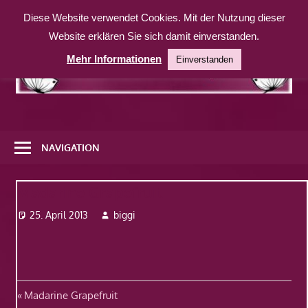
Zum
Diese Website verwendet Cookies. Mit der Nutzung dieser
Inhalt
Website erklären Sie sich damit einverstanden.
springen
Mehr Informationen
Einverstanden
Eine
weitere
NAVIGATION
WordPress-
Website
Madarine Grapefruit
25. April 2013
biggi
Beitragsnavigation
Vorheriger
Madarine Grapefruit