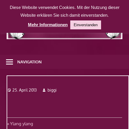
Zum
Diese Website verwendet Cookies. Mit der Nutzung dieser
Inhalt
Website erklären Sie sich damit einverstanden.
springen
Mehr Informationen
Einverstanden
Eine
weitere
NAVIGATION
WordPress-
Website
Ylang ylang
25. April 2013
biggi
Beitragsnavigation
Vorheriger
Ylang ylang