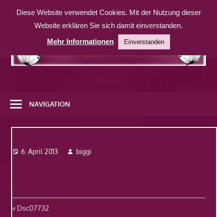
Zum
Diese Website verwendet Cookies. Mit der Nutzung dieser
Inhalt
Website erklären Sie sich damit einverstanden.
springen
Mehr Informationen
Einverstanden
Eine
weitere
NAVIGATION
WordPress-
Website
Dsc07732
6. April 2013
biggi
Beitragsnavigation
Vorheriger
Dsc07732