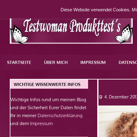
Zum
Diese Website verwendet Cookies. Mit
Inhalt
springen
Eine
weitere
STARTSEITE
ÜBER MICH
IMPRESSUM
DATENS
WordPress-
Website
SHAVE-L
WICHTIGE WISSENWERTE INFOS
4. Dezember 201
Wichtige Infos rund um meinen Blog
und der Sicherheit Eurer Daten findet
Ihr in meiner
Datenschutzerklärung
und dem
Impressum