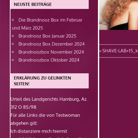
NEUSTE BEITRÄGE
Die Brandnooz Box im Februar
und März 2025
Brandnooz Box Januar 2025
Brandnooz Box Dezember 2024
Beitragsn
Vorheriger
SHAVE-LAB+15_
Brandnoozbox November 2024
Beitrag:
Brandnoozbox Oktober 2024
ERKLÄRUNG ZU GELINKTEN
SEITEN!
Urteil des Landgerichts Hamburg, Az.
312 O 85/98
Für alle Links die von Testwoman
abgehen gilt:
Ich distanziere mich hiermit