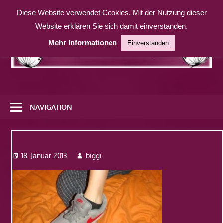
Zum
Diese Website verwendet Cookies. Mit der Nutzung dieser
Inhalt
Website erklären Sie sich damit einverstanden.
springen
Mehr Informationen
Einverstanden
Eine
weitere
NAVIGATION
WordPress-
Website
Top Schuhe
18. Januar 2013
biggi