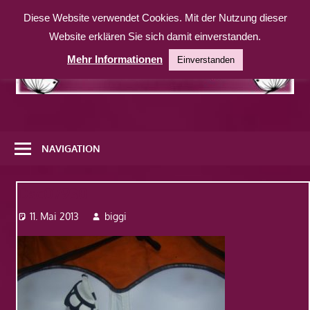
Zum
Diese Website verwendet Cookies. Mit der Nutzung dieser
Inhalt
Website erklären Sie sich damit einverstanden.
springen
Mehr Informationen
Einverstanden
Eine
weitere
NAVIGATION
WordPress-
Website
Dsc07930
11. Mai 2013
biggi