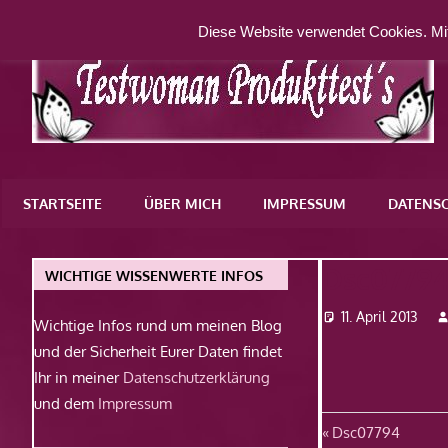
Zum
Diese Website verwendet Cookies. Mit
Inhalt
springen
Eine
weitere
STARTSEITE
ÜBER MICH
IMPRESSUM
DATENS
WordPress-
Website
Dsc0779
WICHTIGE WISSENWERTE INFOS
11. April 2013
Wichtige Infos rund um meinen Blog
und der Sicherheit Eurer Daten findet
Ihr in meiner
Datenschutzerklärung
und dem
Impressum
Beitragsn
Vorheriger
Dsc07794