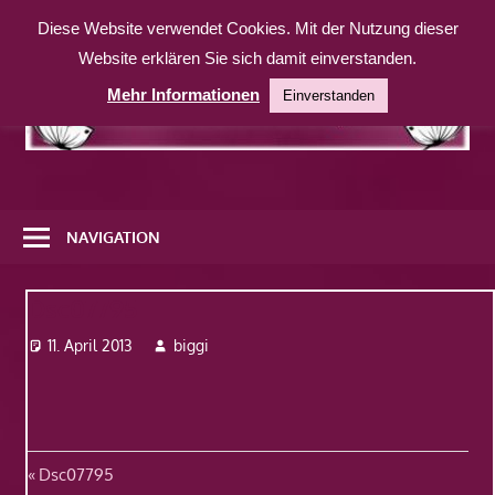
Zum
Diese Website verwendet Cookies. Mit der Nutzung dieser
Inhalt
Website erklären Sie sich damit einverstanden.
springen
Mehr Informationen
Einverstanden
Eine
weitere
NAVIGATION
WordPress-
Website
Dsc07795
11. April 2013
biggi
Beitragsnavigation
Vorheriger
Dsc07795