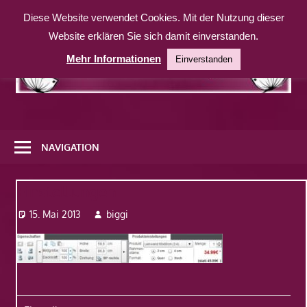
Zum
Diese Website verwendet Cookies. Mit der Nutzung dieser
Inhalt
Website erklären Sie sich damit einverstanden.
springen
Mehr Informationen
Einverstanden
Eine
weitere
NAVIGATION
WordPress-
Website
Einstellungen
15. Mai 2013
biggi