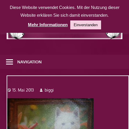
Zum
Diese Website verwendet Cookies. Mit der Nutzung dieser
Inhalt
Website erklären Sie sich damit einverstanden.
springen
Mehr Informationen
Einverstanden
Eine
weitere
NAVIGATION
WordPress-
Website
Dsc08107
15. Mai 2013
biggi