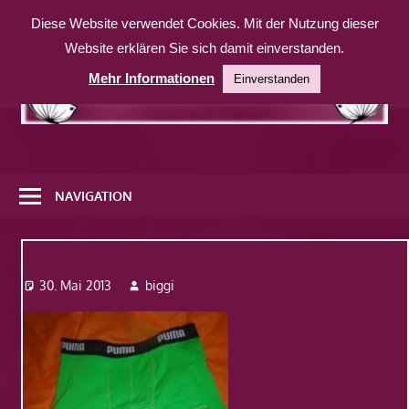
Zum
Diese Website verwendet Cookies. Mit der Nutzung dieser
Inhalt
Website erklären Sie sich damit einverstanden.
springen
Mehr Informationen
Einverstanden
Eine
weitere
NAVIGATION
WordPress-
Website
Dsc08228
30. Mai 2013
biggi