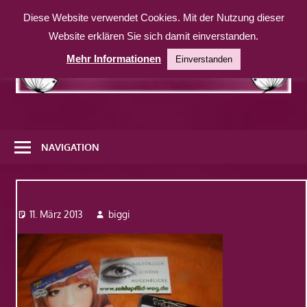
Zum
Diese Website verwendet Cookies. Mit der Nutzung dieser
Inhalt
Website erklären Sie sich damit einverstanden.
springen
Mehr Informationen
Einverstanden
Eine
weitere
NAVIGATION
WordPress-
Website
Dsc07389
11. März 2013
biggi