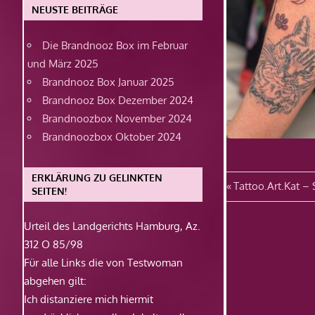
NEUSTE BEITRÄGE
Die Brandnooz Box im Februar
und März 2025
Brandnooz Box Januar 2025
Brandnooz Box Dezember 2024
Brandnoozbox November 2024
Brandnoozbox Oktober 2024
ERKLÄRUNG ZU GELINKTEN
Beitragsn
Vorheriger
Tattoo.Art.Kat –
SEITEN!
Beitrag:
Urteil des Landgerichts Hamburg, Az.
312 O 85/98
Für alle Links die von Testwoman
abgehen gilt:
Ich distanziere mich hiermit