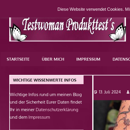
Zum
Diese Website verwendet Cookies. Mit
Inhalt
springen
Eine
weitere
STARTSEITE
ÜBER MICH
IMPRESSUM
DATENS
WordPress-
Website
1
WICHTIGE WISSENWERTE INFOS
13. Juli 2024
Wichtige Infos rund um meinen Blog
und der Sicherheit Eurer Daten findet
Ihr in meiner
Datenschutzerklärung
und dem
Impressum