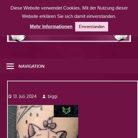
Zum
Diese Website verwendet Cookies. Mit der Nutzung dieser
Inhalt
Website erklären Sie sich damit einverstanden.
springen
Mehr Informationen
Einverstanden
Eine
weitere
NAVIGATION
WordPress-
Website
Bild19
13. Juli 2024
biggi