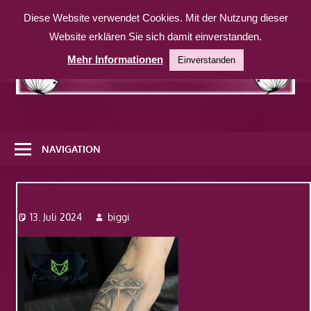
Zum
Diese Website verwendet Cookies. Mit der Nutzung dieser
Inhalt
Website erklären Sie sich damit einverstanden.
springen
Mehr Informationen
Einverstanden
Eine
weitere
NAVIGATION
WordPress-
Website
Bild21
13. Juli 2024
biggi