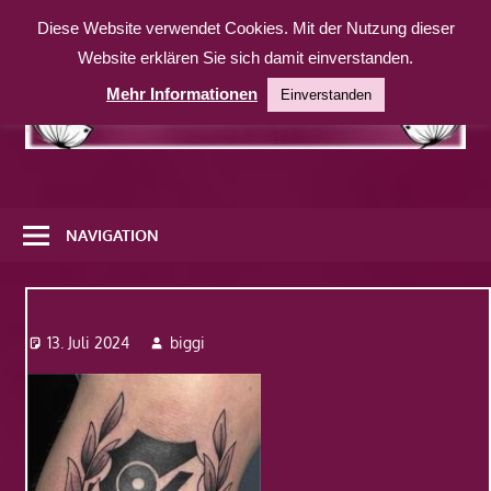
Zum
Diese Website verwendet Cookies. Mit der Nutzung dieser
Inhalt
Website erklären Sie sich damit einverstanden.
springen
Mehr Informationen
Einverstanden
Eine
weitere
NAVIGATION
WordPress-
Website
Bild29
13. Juli 2024
biggi