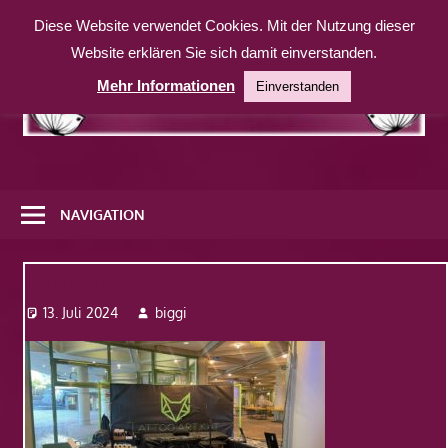
Zum
Diese Website verwendet Cookies. Mit der Nutzung dieser
Inhalt
Website erklären Sie sich damit einverstanden.
springen
Mehr Informationen
Einverstanden
Eine
weitere
NAVIGATION
WordPress-
Website
HTNQ3722
13. Juli 2024
biggi