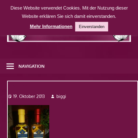
Zum
Diese Website verwendet Cookies. Mit der Nutzung dieser
Inhalt
Website erklären Sie sich damit einverstanden.
springen
Mehr Informationen
Einverstanden
Eine
weitere
NAVIGATION
WordPress-
Website
teute4
19. Oktober 2013
biggi