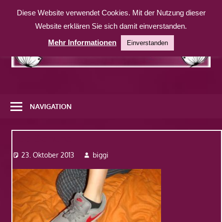
Zum
Diese Website verwendet Cookies. Mit der Nutzung dieser
Inhalt
Website erklären Sie sich damit einverstanden.
springen
Mehr Informationen
Einverstanden
Eine
weitere
NAVIGATION
WordPress-
Website
Top Schuhe
23. Oktober 2013
biggi