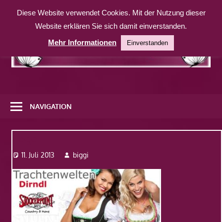
Zum
Diese Website verwendet Cookies. Mit der Nutzung dieser
Inhalt
Website erklären Sie sich damit einverstanden.
springen
Mehr Informationen
Einverstanden
Eine
weitere
NAVIGATION
WordPress-
Website
Logo
11. Juli 2013
biggi