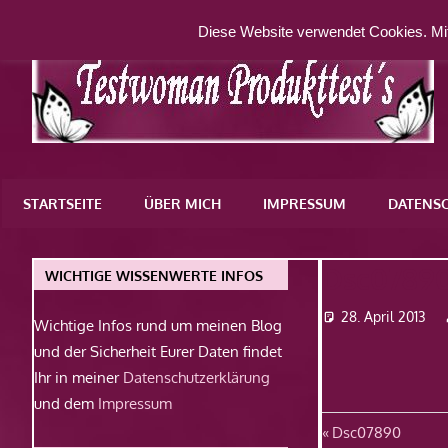
Zum
Diese Website verwendet Cookies. Mit
Inhalt
springen
Eine
weitere
STARTSEITE
ÜBER MICH
IMPRESSUM
DATENS
WordPress-
Website
Dsc0789
WICHTIGE WISSENWERTE INFOS
28. April 2013
Wichtige Infos rund um meinen Blog
und der Sicherheit Eurer Daten findet
Ihr in meiner
Datenschutzerklärung
und dem
Impressum
Beitragsn
Vorheriger
Dsc07890