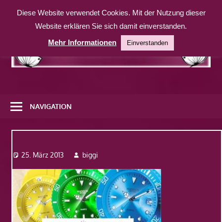
Zum
Diese Website verwendet Cookies. Mit der Nutzung dieser
Inhalt
Website erklären Sie sich damit einverstanden.
springen
Mehr Informationen
Einverstanden
Eine
weitere
NAVIGATION
WordPress-
Website
Trenduhren
25. März 2013
biggi