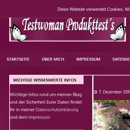
Zum
Diese Website verwendet Cookies. Mit
Inhalt
springen
Eine
weitere
STARTSEITE
ÜBER MICH
IMPRESSUM
DATENS
WordPress-
Website
Trostpre
WICHTIGE WISSENWERTE INFOS
7. Dezember 201
Wichtige Infos rund um meinen Blog
und der Sicherheit Eurer Daten findet
Ihr in meiner
Datenschutzerklärung
und dem
Impressum