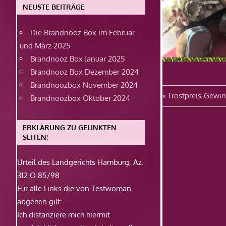
NEUSTE BEITRÄGE
Die Brandnooz Box im Februar
und März 2025
Brandnooz Box Januar 2025
Brandnooz Box Dezember 2024
Brandnoozbox November 2024
Beitragsn
Vorheriger
Trostpreis-Gewi
Brandnoozbox Oktober 2024
Beitrag:
ERKLÄRUNG ZU GELINKTEN
SEITEN!
Urteil des Landgerichts Hamburg, Az.
312 O 85/98
Für alle Links die von Testwoman
abgehen gilt:
Ich distanziere mich hiermit