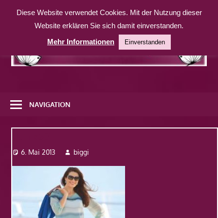
Zum
Diese Website verwendet Cookies. Mit der Nutzung dieser
Inhalt
Website erklären Sie sich damit einverstanden.
springen
Mehr Informationen
Einverstanden
Eine
weitere
NAVIGATION
WordPress-
Website
tunika3
6. Mai 2013
biggi