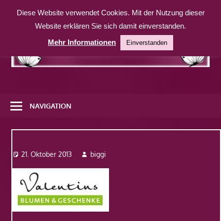
Zum
Diese Website verwendet Cookies. Mit der Nutzung dieser
Inhalt
Website erklären Sie sich damit einverstanden.
springen
Mehr Informationen
Einverstanden
Eine
weitere
NAVIGATION
WordPress-
Website
valentins
21. Oktober 2013
biggi