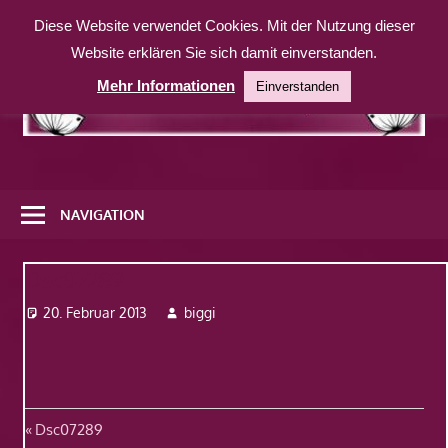
Zum
Diese Website verwendet Cookies. Mit der Nutzung dieser
Inhalt
Website erklären Sie sich damit einverstanden.
springen
Mehr Informationen
Einverstanden
Eine
weitere
NAVIGATION
WordPress-
Website
Dsc07289
20. Februar 2013
biggi
Beitragsnavigation
Vorheriger
Dsc07289