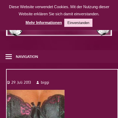
Zum
Diese Website verwendet Cookies. Mit der Nutzung dieser
Inhalt
Website erklären Sie sich damit einverstanden.
springen
Mehr Informationen
Einverstanden
Eine
weitere
NAVIGATION
WordPress-
Website
Bild2
29. Juli 2013
biggi