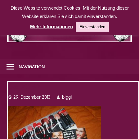
Zum
Diese Website verwendet Cookies. Mit der Nutzung dieser
Inhalt
Website erklären Sie sich damit einverstanden.
springen
Mehr Informationen
Einverstanden
Eine
weitere
NAVIGATION
WordPress-
Website
Dsc09369
29. Dezember 2013
biggi