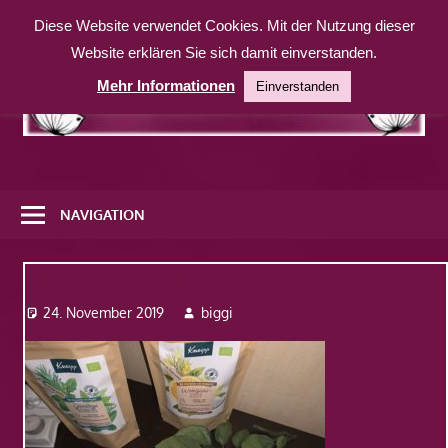
Zum
Diese Website verwendet Cookies. Mit der Nutzung dieser
Inhalt
Website erklären Sie sich damit einverstanden.
springen
Mehr Informationen
Einverstanden
Eine
weitere
NAVIGATION
WordPress-
Website
wiederverschließbar
24. November 2019
biggi