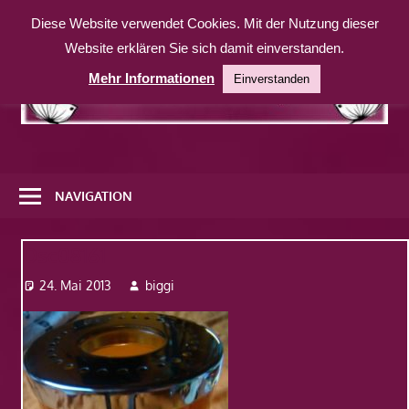
Zum
Diese Website verwendet Cookies. Mit der Nutzung dieser
Inhalt
Website erklären Sie sich damit einverstanden.
springen
Mehr Informationen
Einverstanden
Eine
weitere
NAVIGATION
WordPress-
Website
Dsc08161
24. Mai 2013
biggi