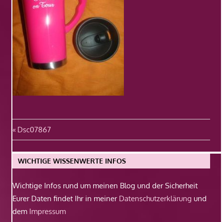
Beitragsnavigation
Vorheriger
Dsc07867
Beitrag:
WICHTIGE WISSENWERTE INFOS
Wichtige Infos rund um meinen Blog und der Sicherheit
Eurer Daten findet Ihr in meiner
Datenschutzerklärung
und
dem
Impressum