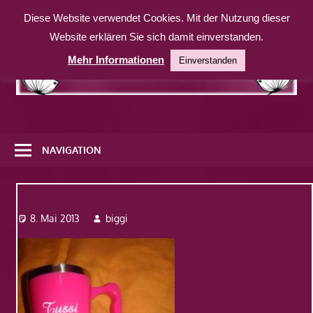
Zum
Diese Website verwendet Cookies. Mit der Nutzung dieser
Inhalt
Website erklären Sie sich damit einverstanden.
springen
Mehr Informationen
Einverstanden
Eine
weitere
NAVIGATION
WordPress-
Website
Dsc07867
8. Mai 2013
biggi