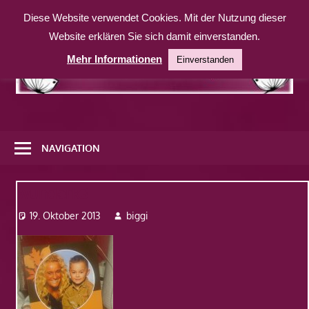
Zum
Diese Website verwendet Cookies. Mit der Nutzung dieser
Inhalt
Website erklären Sie sich damit einverstanden.
springen
Mehr Informationen
Einverstanden
Eine
weitere
NAVIGATION
WordPress-
Website
wunderk3
19. Oktober 2013
biggi