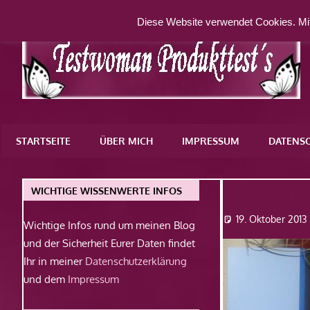
Zum
Diese Website verwendet Cookies. Mit
Inhalt
springen
Eine
weitere
STARTSEITE
ÜBER MICH
IMPRESSUM
DATENS
WordPress-
Website
wunderka
WICHTIGE WISSENWERTE INFOS
19. Oktober 2013
Wichtige Infos rund um meinen Blog
und der Sicherheit Eurer Daten findet
Ihr in meiner
Datenschutzerklärung
und dem
Impressum