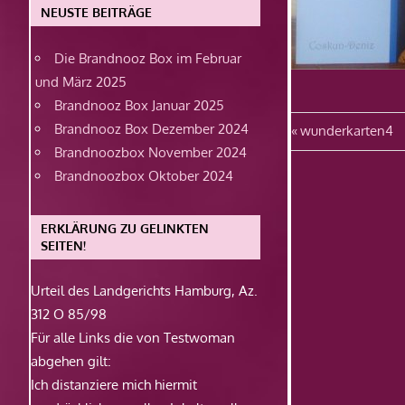
NEUSTE BEITRÄGE
Die Brandnooz Box im Februar
und März 2025
Brandnooz Box Januar 2025
Beitragsn
Brandnooz Box Dezember 2024
Vorheriger
wunderkarten4
Brandnoozbox November 2024
Beitrag:
Brandnoozbox Oktober 2024
ERKLÄRUNG ZU GELINKTEN
SEITEN!
Urteil des Landgerichts Hamburg, Az.
312 O 85/98
Für alle Links die von Testwoman
abgehen gilt:
Ich distanziere mich hiermit