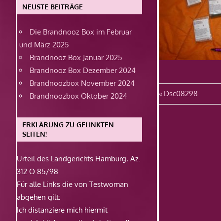
NEUSTE BEITRÄGE
Die Brandnooz Box im Februar
und März 2025
Brandnooz Box Januar 2025
Brandnooz Box Dezember 2024
Brandnoozbox November 2024
Beitragsn
Vorheriger
Dsc08298
Brandnoozbox Oktober 2024
Beitrag:
ERKLÄRUNG ZU GELINKTEN
SEITEN!
Urteil des Landgerichts Hamburg, Az.
312 O 85/98
Für alle Links die von Testwoman
abgehen gilt:
Ich distanziere mich hiermit