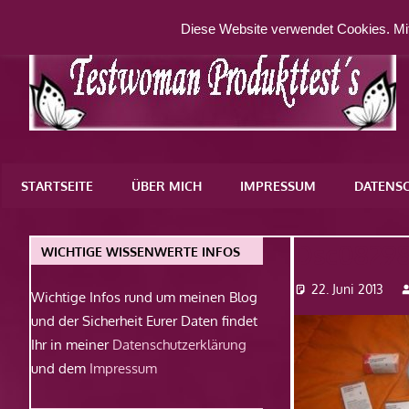
Zum
Diese Website verwendet Cookies. Mit
Inhalt
springen
Eine
weitere
STARTSEITE
ÜBER MICH
IMPRESSUM
DATENS
WordPress-
Website
Dsc0829
WICHTIGE WISSENWERTE INFOS
22. Juni 2013
Wichtige Infos rund um meinen Blog
und der Sicherheit Eurer Daten findet
Ihr in meiner
Datenschutzerklärung
und dem
Impressum