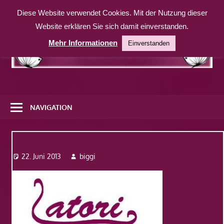
Zum
Diese Website verwendet Cookies. Mit der Nutzung dieser
Inhalt
Website erklären Sie sich damit einverstanden.
springen
Mehr Informationen
Einverstanden
Eine
weitere
NAVIGATION
WordPress-
Website
Logo
22. Juni 2013
biggi