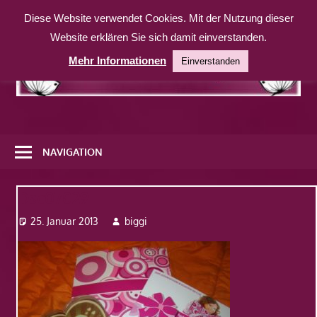
Zum
Diese Website verwendet Cookies. Mit der Nutzung dieser
Inhalt
Website erklären Sie sich damit einverstanden.
springen
Mehr Informationen
Einverstanden
Eine
weitere
NAVIGATION
WordPress-
Website
Dsc07029
25. Januar 2013
biggi