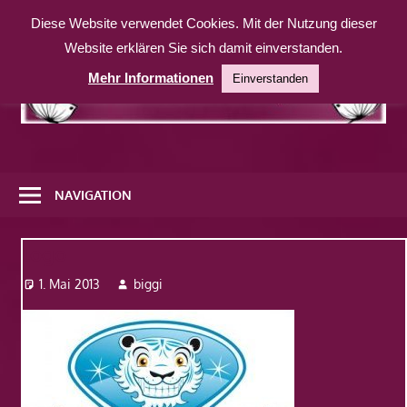
Zum
Diese Website verwendet Cookies. Mit der Nutzung dieser
Inhalt
Website erklären Sie sich damit einverstanden.
springen
Mehr Informationen
Einverstanden
Eine
weitere
NAVIGATION
WordPress-
Website
logo
1. Mai 2013
biggi