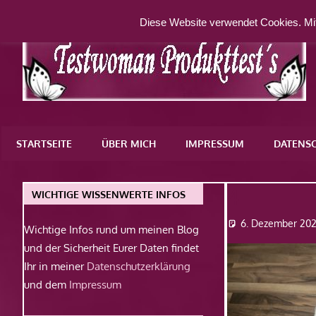
Zum
Diese Website verwendet Cookies. Mit
Inhalt
springen
Eine
weitere
STARTSEITE
ÜBER MICH
IMPRESSUM
DATENS
WordPress-
Website
4
WICHTIGE WISSENWERTE INFOS
6. Dezember 202
Wichtige Infos rund um meinen Blog
und der Sicherheit Eurer Daten findet
Ihr in meiner
Datenschutzerklärung
und dem
Impressum