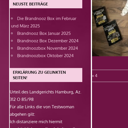
NEUSTE BEITRÄGE
Die Brandnooz Box im Februar
und März 2025
Brandnooz Box Januar 2025
Brandnooz Box Dezember 2024
Brandnoozbox November 2024
Brandnoozbox Oktober 2024
ERKLÄRUNG ZU GELINKTEN
Beitragsn
Vorheriger
4
SEITEN!
Beitrag:
Urteil des Landgerichts Hamburg, Az.
312 O 85/98
Für alle Links die von Testwoman
abgehen gilt:
Ich distanziere mich hiermit