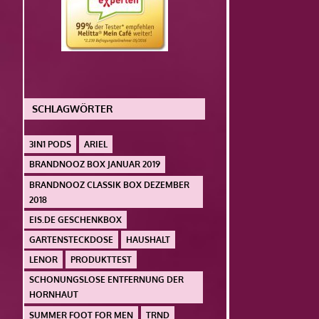
SCHLAGWÖRTER
3IN1 PODS
ARIEL
BRANDNOOZ BOX JANUAR 2019
BRANDNOOZ CLASSIK BOX DEZEMBER
2018
EIS.DE GESCHENKBOX
GARTENSTECKDOSE
HAUSHALT
LENOR
PRODUKTTEST
SCHONUNGSLOSE ENTFERNUNG DER
HORNHAUT
SUMMER FOOT FOR MEN
TRND