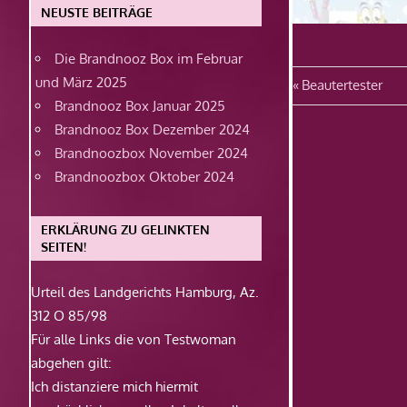
NEUSTE BEITRÄGE
Die Brandnooz Box im Februar
und März 2025
Beitragsn
Vorheriger
Beautertester
Brandnooz Box Januar 2025
Beitrag:
Brandnooz Box Dezember 2024
Brandnoozbox November 2024
Brandnoozbox Oktober 2024
ERKLÄRUNG ZU GELINKTEN
SEITEN!
Urteil des Landgerichts Hamburg, Az.
312 O 85/98
Für alle Links die von Testwoman
abgehen gilt:
Ich distanziere mich hiermit