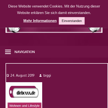
Zum
Diese Website verwendet Cookies. Mit der Nutzung dieser
Inhalt
Website erklären Sie sich damit einverstanden.
springen
Mehr Informationen
Einverstanden
Eine
weitere
NAVIGATION
WordPress-
Website
Banner-dieboxxx-150×150
24. August 2019
biggi